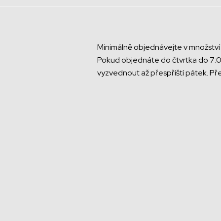
Minimálně objednávejte v množství 1
Pokud objednáte do čtvrtka do 7:0
vyzvednout až přespříští pátek. Př