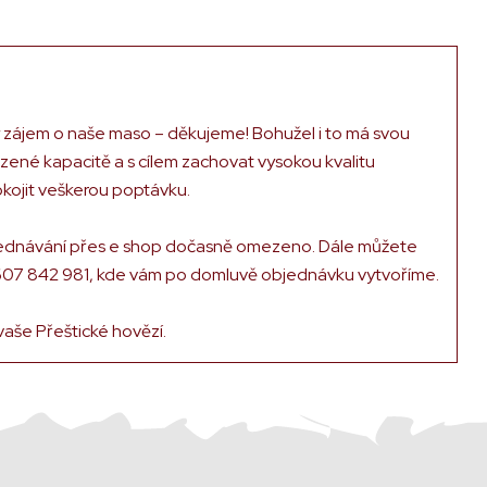
ý zájem o naše maso – děkujeme! Bohužel i to má svou
ezené kapacitě a s cílem zachovat vysokou kvalitu
ojit veškerou poptávku.
ednávání přes e shop dočasně omezeno. Dále můžete
607 842 981, kde vám po domluvě objednávku vytvoříme.
aše Přeštické hovězí.