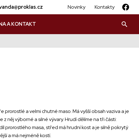
vanda@proklas.cz
Novinky
Kontakty
NA A KONTAKT
e prorostlé a velmi chutné maso. Má vyšší obsah vaziva a je
se z něj výborné a silné vývary. Hrudí dělíme na tři části:
íl prorostlého masa, střed má hrudní kost a je silně pokrytý
vější a má nejméně kostí.