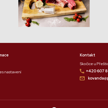
rmace
Kontakt
Skočice u Přešti
+420 607 8
es nastavení
kovanda@p