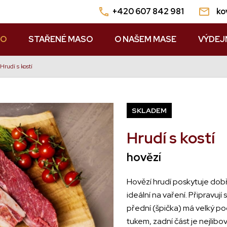
+420 607 842 981
ko
SO
STAŘENÉ MASO
O NAŠEM MASE
VÝDEJ
Hrudí s kostí
SKLADEM
Hrudí s kostí
hovězí
Hovězí hrudí poskytuje dobř
ideální na vaření. Připravují 
přední (špička) má velký pod
tukem, zadní část je nejlibo