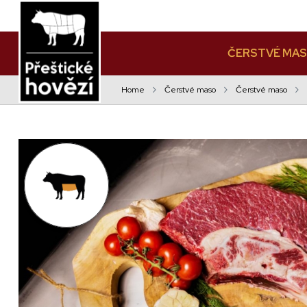
ČERSTVÉ MA
Home
Čerstvé maso
Čerstvé maso