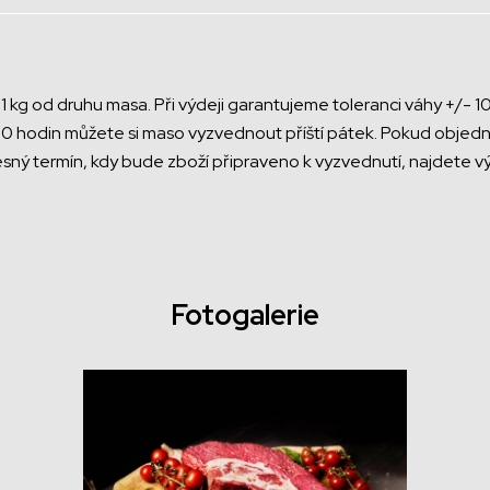
 kg od druhu masa. Při výdeji garantujeme toleranci váhy +/- 1
0 hodin můžete si maso vyzvednout příští pátek. Pokud objedn
esný termín, kdy bude zboží připraveno k vyzvednutí, najdete v
Fotogalerie