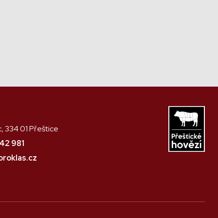
c, 334 01 Přeštice
42 981
roklas.cz